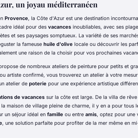
Azur, un joyau méditerranéen
en
Provence
, la Côte d'Azur est une destination incontourna
 cadre idéal pour des
vacances
inoubliables, avec ses plage
rètes et ses paysages somptueux. La variété de ses marché
éguster la fameuse
huile d'olive
locale ou découvrir les par
galement une raison de la choisir pour vos prochaines vacan
propose de nombreux ateliers de peinture pour petits et gr
u artiste confirmé, vous trouverez un atelier à votre mesur
un atelier de
poterie
pour une expérience artistique différen
ations de vacances
sur la côte est large. De la villa de rêv
 la maison de village pleine de charme, il y en a pour tous l
ur un séjour idéal en
famille
ou entre
amis
, optez pour une 
e
, une solution parfaite pour profiter de la mer même en mi