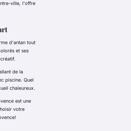
tre-ville, l'offre
art
rme d'antan tout
olorés et ses
créatif.
llant de la
ec
piscine
. Quel
ueil chaleureux.
ovence est une
hoisir votre
rovence!