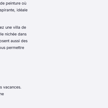
 de peinture où
spirante, idéale
iez une
villa
de
lle nichée dans
osent aussi des
ous permettre
os vacances.
une