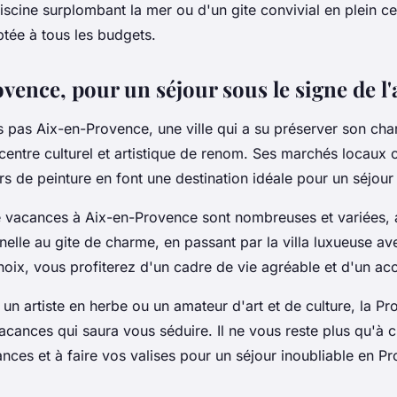
iscine
surplombant la mer ou d'un
gite
convivial en plein cen
ptée à tous les budgets.
ence, pour un séjour sous le signe de l'
ns pas Aix-en-Provence, une
ville
qui a su préserver son cha
entre culturel et artistique de renom. Ses marchés locaux c
s de peinture en font une destination idéale pour un séjour 
e vacances
à Aix-en-Provence sont nombreuses et variées, a
nnelle au
gite
de charme, en passant par la
villa
luxueuse av
hoix, vous profiterez d'un cadre de vie agréable et d'un acc
n artiste en herbe ou un amateur d'art et de culture, la Pr
acances qui saura vous séduire. Il ne vous reste plus qu'à c
nces et à faire vos valises pour un séjour inoubliable en P