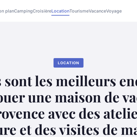
on plan
Camping
Croisière
Location
Tourisme
Vacance
Voyage
LOCATION
 sont les meilleurs en
ouer une maison de v
ovence avec des ateli
re et des visites de 