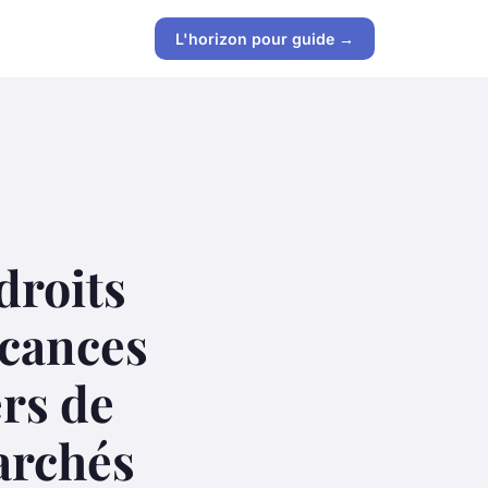
L'horizon pour guide →
droits
acances
ers de
marchés