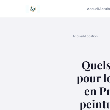
Accueil
Actu
B
Accueil
›
Location
Quels
pour l
en Pr
peintu