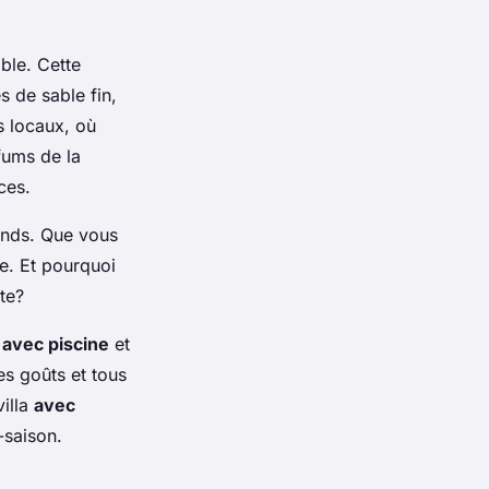
ble. Cette
s de sable fin,
s locaux, où
fums de la
ces.
ands. Que vous
e. Et pourquoi
te?
e
avec piscine
et
es goûts et tous
villa
avec
-saison.