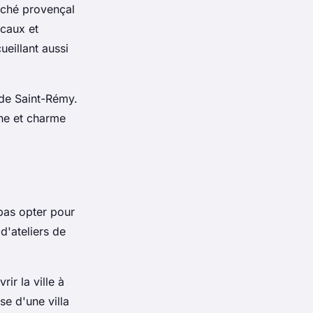
rché provençal
ocaux et
ueillant aussi
de Saint-Rémy.
ne et charme
pas opter pour
d'ateliers de
vrir la
ville
à
isse d'une
villa