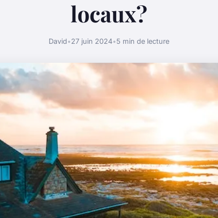
locaux?
David
•
27 juin 2024
•
5 min de lecture