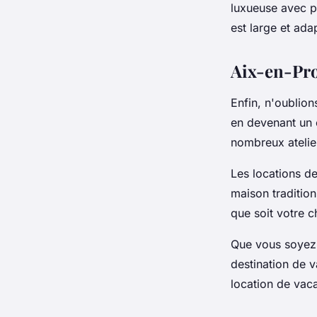
luxueuse avec
p
est large et ada
Aix-en-Prov
Enfin, n'oublio
en devenant un c
nombreux atelier
Les
locations d
maison
traditio
que soit votre c
Que vous soyez u
destination de v
location de vaca