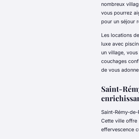
nombreux villag
vous pourrez aig
pour un séjour 
Les locations d
luxe avec
pisci
un
village
, vous
couchages
confo
de vous adonner
Saint-Rémy
enrichissa
Saint-Rémy-de-P
Cette ville offr
effervescence cul